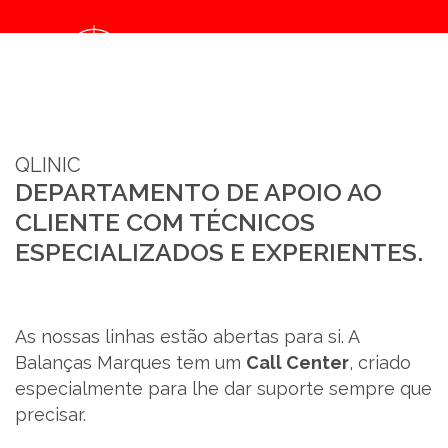
Deprecated
: strlen(): Passing null to parameter #1 ($string) of type string is deprecated in
/home/balancasmarques/public_html/headcap/api.php
on line
84
QLINIC
DEPARTAMENTO DE APOIO AO
LAB&ID
CLIENTE
COM TÉCNICOS
ESPECIALIZADOS E
EXPERIENTES.
PRODUTOS
MARKETS
As nossas linhas estão abertas para si. A
Balanças Marques tem um
Call Center
, criado
SOBRE NÓS
especialmente para lhe dar suporte sempre que
precisar.
LOJA ONLINE