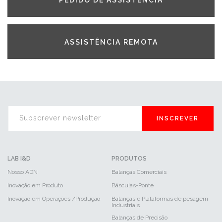
PEDIDO DE ASSISTÊNCIA
ASSISTÊNCIA REMOTA
INSCREVER
LAB I&D
PRODUTOS
Nosso ADN
Balanças Comerciais
Inovação em Produto
Básculas-Ponte
Inovação em Operações /Produção
Balanças e Plataformas de pesagem
Industriais
Balanças de Precisão