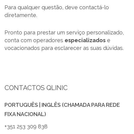
Para qualquer questão, deve contactá-lo
SUPORTE
diretamente.
MARQUES ACADEMY
Pronto para prestar um serviço personalizado,
conta com operadores
especializados
e
PARCEIROS
vocacionados para esclarecer as suas dúvidas.
NOTÍCIAS
CONTACTOS
CONTACTOS QLINIC
RECRUTAMENTO
PORTUGUÊS | INGLÊS (CHAMADA PARA REDE
BLOG
FIXA NACIONAL)
LIVRO DE RECLAMAÇÕES
+351 253 309 838