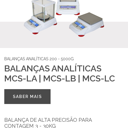
SUPORTE
MARQUES ACADEMY
PARCEIROS
NOTÍCIAS
BALANÇAS ANALÍTICAS 200 - 5000G
BALANÇAS ANALÍTICAS
CONTACTOS
MCS-LA | MCS-LB | MCS-LC
RECRUTAMENTO
SABER MAIS
BLOG
LIVRO DE RECLAMAÇÕES
BALANÇA DE ALTA PRECISÃO PARA
CONTAGEM 3 - 30KG